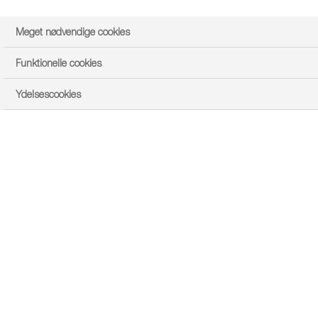
Meget nødvendige cookies
Funktionelle cookies
Event type
Ydelsescookies
Afstand
Dato
Afgrøde
Afgrøde
Søg