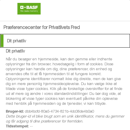
search
menu
Præferencecenter for Privatlivets Fred
Dit privatliv
Arrangementer og
Dit privatliv
Events
Når du besøger en hjemmeside, kan den gemme eller indhente
oplysninger fra din browser, hovedsagelig i form af cookies. Disse
oplysninger kan handle om dig, dine præferencer, din enhed og
anvendes ofte til at få hjemmesiden til at fungere korrekt.
Oplysningerne identificerer normalt ikke dig direkte, men de kan give
dig en mere personlig hjemmesideoplevelse. Du kan vælge ikke at
Få overblik over, hvor du kan møde BASF i marken.
tillade visse typer cookies. Klik på de forskellige overskrifter for at finde
ud af mere og ændre i vores standardindstillinger. Du bør dog vide, at
blokering af visse typer cookies kan eventuelt påvirke din oplevelse
Besøg os ved arrangementer og events i dit område og
med henblik på hjemmesiden og de tjenester, vi kan tilbyde.
udveksl ideer med kollegaer og dine BASF-konsulenter.
Bruger-id:
dbb4bcfd-80a5-4734-821b-4dc06de4b0a0
Dette bruger-id vil blive brugt som en unik identifikator, mens du gemmer
Vi glæder os til at se dig!
og får adgang til dine præferencer for fremtiden.
Tidsstempel:
--