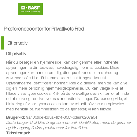
search
menu
Præferencecenter for Privatlivets Fred
Dit privatliv
Dit privatliv
Når du besøger en hjemmeside, kan den gemme eller indhente
oplysninger fra din browser, hovedsagelig i form af cookies. Disse
oplysninger kan handle om dig, dine præferencer, din enhed og
anvendes ofte til at få hjemmesiden til at fungere korrekt.
Oplysningerne identificerer normalt ikke dig direkte, men de kan give
dig en mere personlig hjemmesideoplevelse. Du kan vælge ikke at
tillade visse typer cookies. Klik på de forskellige overskrifter for at finde
ud af mere og ændre i vores standardindstillinger. Du bør dog vide, at
blokering af visse typer cookies kan eventuelt påvirke din oplevelse
med henblik på hjemmesiden og de tjenester, vi kan tilbyde.
Bruger-id:
9a4836de-b83a-4bf4-850f-3deaf6207a34
Dette bruger-id vil blive brugt som en unik identifikator, mens du gemmer
og får adgang til dine præferencer for fremtiden.
Tidsstempel:
--