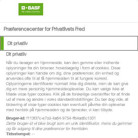
search
menu
Præferencecenter for Privatlivets Fred
Dit privatliv
Bladgødning
Dit privatliv
Når du besøger en hjemmeside, kan den gemme eller indhente
oplysninger fra din browser, hovedsagelig i form af cookies. Disse
oplysninger kan handle om dig, dine præferencer, din enhed og
anvendes ofte til at få hjemmesiden til at fungere korrekt.
Oplysningerne identificerer normalt ikke dig direkte, men de kan give
dig en mere personlig hjemmesideoplevelse. Du kan vælge ikke at
tillade visse typer cookies. Klik på de forskellige overskrifter for at finde
ud af mere og ændre i vores standardindstillinger. Du bør dog vide, at
blokering af visse typer cookies kan eventuelt påvirke din oplevelse
med henblik på hjemmesiden og de tjenester, vi kan tilbyde.
Afgrøder
Bruger-id:
f113f37c-e7cd-4a84-9754-ffb4ad6c1331
Dette bruger-id vil blive brugt som en unik identifikator, mens du gemmer
Bederoer
og får adgang til dine præferencer for fremtiden.
Blomster
Tidsstempel:
--