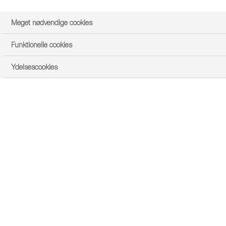
Bælgsæd
Frugt
Meget nødvendige cookies
Græsfrø
Funktionelle cookies
Grøntsager
Ydelsescookies
Kartofler
Korn
Majsafgrøde
Olieafgrøder
Raps
Træer og buske
Skadegøregruppe
Skadedyr
Svampesygdomme
Ukrudt