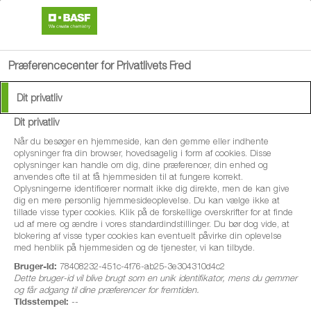
search
menu
Præferencecenter for Privatlivets Fred
Dit privatliv
Dit privatliv
®
Vizura
Når du besøger en hjemmeside, kan den gemme eller indhente
oplysninger fra din browser, hovedsagelig i form af cookies. Disse
oplysninger kan handle om dig, dine præferencer, din enhed og
Vizura er en nitrifikationshæmmer til
anvendes ofte til at få hjemmesiden til at fungere korrekt.
Oplysningerne identificerer normalt ikke dig direkte, men de kan give
gylle/staldgødning/slam i alle afgrøder.​
dig en mere personlig hjemmesideoplevelse. Du kan vælge ikke at
tillade visse typer cookies. Klik på de forskellige overskrifter for at finde
ud af mere og ændre i vores standardindstillinger. Du bør dog vide, at
Jordens ammonium-kvælstof omdannes,
blokering af visse typer cookies kan eventuelt påvirke din oplevelse
afhængigt af temperatur, jordfugtighed og
med henblik på hjemmesiden og de tjenester, vi kan tilbyde.
jordbundsforhold, hurtigt til nitrat i jord. Ved
Bruger-id:
78408232-451c-4f76-ab25-3e304310d4c2
Dette bruger-id vil blive brugt som en unik identifikator, mens du gemmer
at tilsætte Vizura forsinkes proces, så
og får adgang til dine præferencer for fremtiden.
Tidsstempel:
--
omdannelsen sker langsommere.