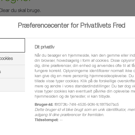
lear du skal bruge.
Præferencecenter for Privatlivets Fred
Dit privatliv
Når du besøger en hjemmeside, kan den gemme eller indh
cookies
din browser, hovedsagelig i form af cookies. Disse oplys
dig, dine præferencer, din enhed og anvendes ofte til at f
fungere korrekt. Oplysningerne identificerer normalt ikke 
s
kan give dig en mere personlig hjemmesideoplevelse. Du 
tillade visse typer cookies. Klik på de forskellige overskrifte
mere og ændre i vores standardindstillinger. Du bør dog vi
visse typer cookies kan eventuelt påvirke din oplevelse m
hjemmesiden og de tjenester, vi kan tilbyde.
Bruger-id:
f8f373fc-74f4-4535-90f4-fc18f79d7bc5
Dette bruger-id vil blive brugt som en unik identifikator, m
Beregn
adgang til dine præferencer for fremtiden.
Tidsstempel:
--