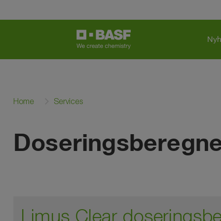
Nyh
Home
Services
Doseringsberegner
Limus Clear doseringsb