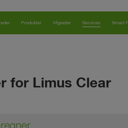
eder
Produkter
Afgrøder
Services
Smart 
 for Limus Clear
eregner