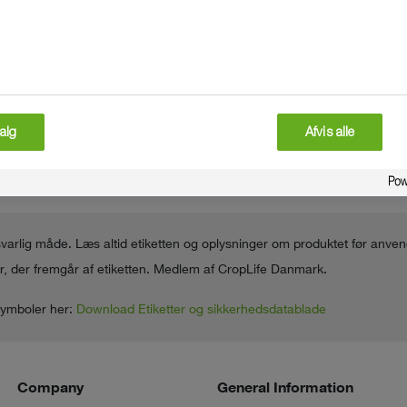
alg
Afvis alle
varlig måde. Læs altid etiketten og oplysninger om produktet før anve
 der fremgår af etiketten. Medlem af CropLife Danmark.
ssymboler her:
Download Etiketter og sikkerhedsdatablade
Company
General Information