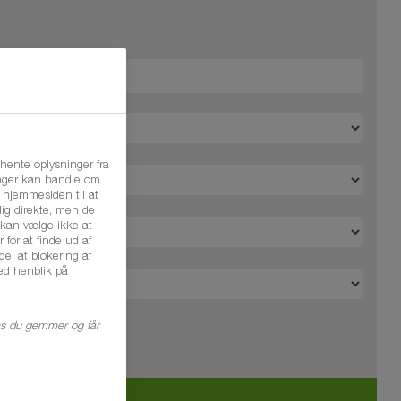
ente oplysninger fra
ninger kan handle om
å hjemmesiden til at
dig direkte, men de
kan vælge ikke at
r for at finde ud af
de, at blokering af
ed henblik på
ens du gemmer og får