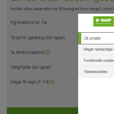
Indtast dine parametre og få beregnet hvor meget Limus C
Kg kvælstof pr. ha
Total N i gødning (Se typer)
Dit privatliv
Meget nødvendige 
% Amid kvælstof
Funktionelle cookie
Vægtfylde (se typer)
Ydelsescookies
Dage til regn (1-14)