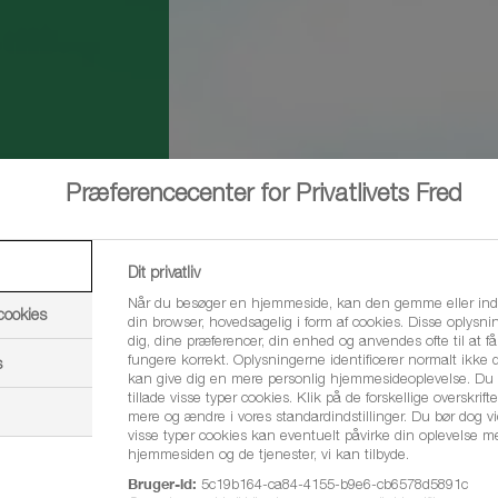
Præferencecenter for Privatlivets Fred
Dit privatliv
Når du besøger en hjemmeside, kan den gemme eller indh
cookies
din browser, hovedsagelig i form af cookies. Disse oplys
dig, dine præferencer, din enhed og anvendes ofte til at f
fungere korrekt. Oplysningerne identificerer normalt ikke 
s
kan give dig en mere personlig hjemmesideoplevelse. Du 
tillade visse typer cookies. Klik på de forskellige overskrifte
mere og ændre i vores standardindstillinger. Du bør dog vi
visse typer cookies kan eventuelt påvirke din oplevelse m
hjemmesiden og de tjenester, vi kan tilbyde.
Bruger-id:
5c19b164-ca84-4155-b9e6-cb6578d5891c