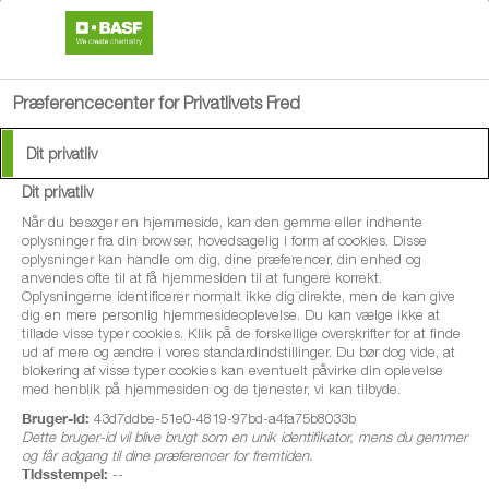
search
menu
Præferencecenter for Privatlivets Fred
Dit privatliv
Dit privatliv
®
Architect
Når du besøger en hjemmeside, kan den gemme eller indhente
oplysninger fra din browser, hovedsagelig i form af cookies. Disse
oplysninger kan handle om dig, dine præferencer, din enhed og
Sundere stængel og nystandard for
anvendes ofte til at få hjemmesiden til at fungere korrekt.
Oplysningerne identificerer normalt ikke dig direkte, men de kan give
bekæmpelseaf lys bladplet. Kontrol
dig en mere personlig hjemmesideoplevelse. Du kan vælge ikke at
tillade visse typer cookies. Klik på de forskellige overskrifter for at finde
afvæksten så lejesædminimeres for lettere
ud af mere og ændre i vores standardindstillinger. Du bør dog vide, at
høstog højere udbytte.
blokering af visse typer cookies kan eventuelt påvirke din oplevelse
med henblik på hjemmesiden og de tjenester, vi kan tilbyde.
Bruger-id:
43d7ddbe-51e0-4819-97bd-a4fa75b8033b
Dette bruger-id vil blive brugt som en unik identifikator, mens du gemmer
og får adgang til dine præferencer for fremtiden.
Tidsstempel:
--