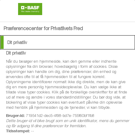
search
menu
Præferencecenter for Privatlivets Fred
Dit privatliv
Dit privatliv
®
Pictor
Active
Når du besøger en hjemmeside, kan den gemme eller indhente
oplysninger fra din browser, hovedsagelig i form af cookies. Disse
oplysninger kan handle om dig, dine præferencer, din enhed og
Danmarks stærkeste og bredeste
anvendes ofte til at få hjemmesiden til at fungere korrekt.
Oplysningerne identificerer normalt ikke dig direkte, men de kan give
svampemiddel til raps er nu også godkendt
dig en mere personlig hjemmesideoplevelse. Du kan vælge ikke at
tillade visse typer cookies. Klik på de forskellige overskrifter for at finde
til hvede og byg, samt til mindre anvendelse
ud af mere og ændre i vores standardindstillinger. Du bør dog vide, at
i græs og kløver til frø, hestebønner, olie-
blokering af visse typer cookies kan eventuelt påvirke din oplevelse
med henblik på hjemmesiden og de tjenester, vi kan tilbyde.
ræddike til frø, rybs, sennep, hør og valmue.
Bruger-id:
719541d2-dec5-4f98-bd7e-755f60bf1fb8
Dette bruger-id vil blive brugt som en unik identifikator, mens du gemmer
og får adgang til dine præferencer for fremtiden.
Tidsstempel:
--