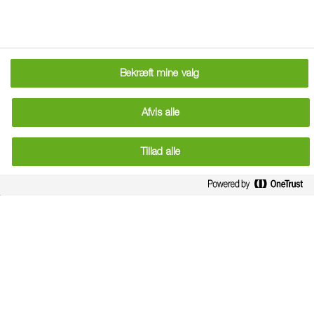
To add this web app to the home
Bekræft mine valg
screen open the browser option
Add to
menu and tap on
Afvis alle
homescreen
.
The menu can be accessed by pressing the
Tillad alle
menu hardware button if your device has one,
or by tapping the top right menu icon
.