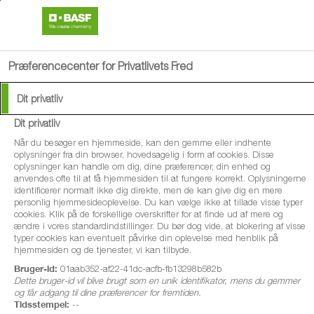
search
menu
Præferencecenter for Privatlivets Fred
Dit privatliv
Dit privatliv
Når du besøger en hjemmeside, kan den gemme eller indhente
oplysninger fra din browser, hovedsagelig i form af cookies. Disse
oplysninger kan handle om dig, dine præferencer, din enhed og
anvendes ofte til at få hjemmesiden til at fungere korrekt. Oplysningerne
identificerer normalt ikke dig direkte, men de kan give dig en mere
personlig hjemmesideoplevelse. Du kan vælge ikke at tillade visse typer
cookies. Klik på de forskellige overskrifter for at finde ud af mere og
ændre i vores standardindstillinger. Du bør dog vide, at blokering af visse
typer cookies kan eventuelt påvirke din oplevelse med henblik på
hjemmesiden og de tjenester, vi kan tilbyde.
Bruger-id:
01aab352-af22-41dc-acfb-fb13298b582b
Dette bruger-id vil blive brugt som en unik identifikator, mens du gemmer
og får adgang til dine præferencer for fremtiden.
Tidsstempel:
--