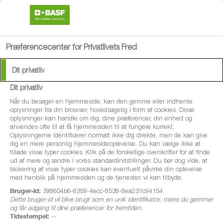
search
menu
Præferencecenter for Privatlivets Fred
Dit privatliv
Dit privatliv
Når du besøger en hjemmeside, kan den gemme eller indhente
oplysninger fra din browser, hovedsagelig i form af cookies. Disse
oplysninger kan handle om dig, dine præferencer, din enhed og
anvendes ofte til at få hjemmesiden til at fungere korrekt.
Oplysningerne identificerer normalt ikke dig direkte, men de kan give
dig en mere personlig hjemmesideoplevelse. Du kan vælge ikke at
tillade visse typer cookies. Klik på de forskellige overskrifter for at finde
ud af mere og ændre i vores standardindstillinger. Du bør dog vide, at
blokering af visse typer cookies kan eventuelt påvirke din oplevelse
med henblik på hjemmesiden og de tjenester, vi kan tilbyde.
Bruger-id:
398604b6-6359-4ecc-8538-8ea231c94154
Dette bruger-id vil blive brugt som en unik identifikator, mens du gemmer
og får adgang til dine præferencer for fremtiden.
Tidsstempel:
--