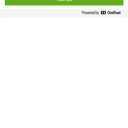
or by tapping the top right menu icon
.
Her bor alle landmændene i
Follow a Farmer
Her kan du se hvor de 7 landmænd
kommer fra og dermed, hvor deres