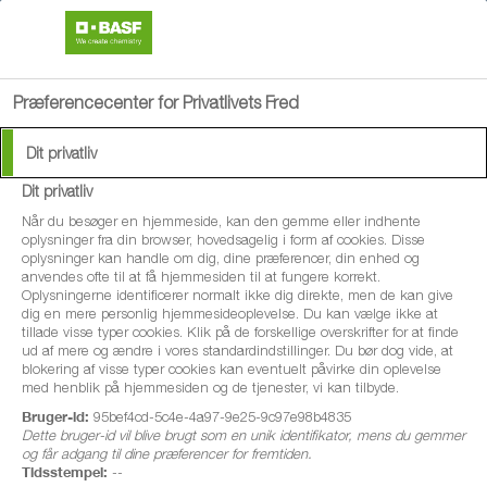
search
menu
Præferencecenter for Privatlivets Fred
Dit privatliv
Dit privatliv
Når du besøger en hjemmeside, kan den gemme eller indhente
oplysninger fra din browser, hovedsagelig i form af cookies. Disse
oplysninger kan handle om dig, dine præferencer, din enhed og
anvendes ofte til at få hjemmesiden til at fungere korrekt.
Oplysningerne identificerer normalt ikke dig direkte, men de kan give
dig en mere personlig hjemmesideoplevelse. Du kan vælge ikke at
tillade visse typer cookies. Klik på de forskellige overskrifter for at finde
ud af mere og ændre i vores standardindstillinger. Du bør dog vide, at
blokering af visse typer cookies kan eventuelt påvirke din oplevelse
med henblik på hjemmesiden og de tjenester, vi kan tilbyde.
Bruger-id:
95bef4cd-5c4e-4a97-9e25-9c97e98b4835
Dette bruger-id vil blive brugt som en unik identifikator, mens du gemmer
og får adgang til dine præferencer for fremtiden.
Tidsstempel:
--