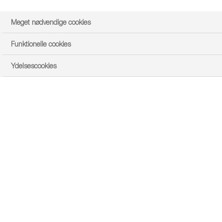
Meget nødvendige cookies
Funktionelle cookies
Seneste episoder fra Follow a
Ydelsescookies
Farmer DK