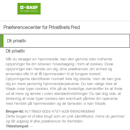
search
menu
Præferencecenter for Privatlivets Fred
Dit privatliv
Velkommen til Follow a
Dit privatliv
Farmer 2025
Når du besøger en hjemmeside, kan den gemme eller indhente
oplysninger fra din browser, hovedsagelig i form af cookies. Disse
oplysninger kan handle om dig, dine præferencer, din enhed og
anvendes ofte til at få hjemmesiden til at fungere korrekt.
Oplysningerne identificerer normalt ikke dig direkte, men de kan give
I 4. sæson af ‘Follow a Farmer’ har vi igen allieret os med 7
dig en mere personlig hjemmesideoplevelse. Du kan vælge ikke at
landmænd i Norden.​ 2 landmænd er fra Danmark - Kim
tillade visse typer cookies. Klik på de forskellige overskrifter for at finde
ud af mere og ændre i vores standardindstillinger. Du bør dog vide, at
Laursen og teamet fra den store bedrift Agrifos I/S og Arne
blokering af visse typer cookies kan eventuelt påvirke din oplevelse
med henblik på hjemmesiden og de tjenester, vi kan tilbyde.
Gejl, ejer af Risgaard ved Skals i Himmerland.
Bruger-id:
6c1186a3-b02d-47d1-bcc8-6954248dd9e9
north_east
Dette bruger-id vil blive brugt som en unik identifikator, mens du gemmer
Besøg Youtube-kanalen Follow a Farmer
for at se alle
og får adgang til dine præferencer for fremtiden.
episoderne og abonnere.
Tidsstempel:
--