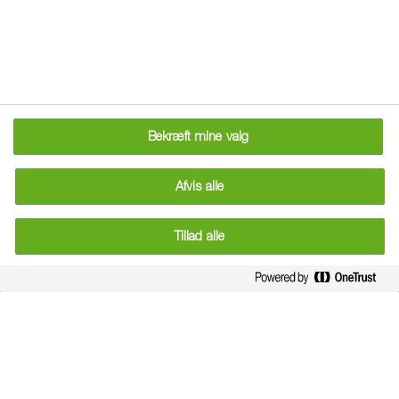
homescreen
.
The menu can be accessed by pressing the
menu hardware button if your device has one,
or by tapping the top right menu icon
.
Bekræft mine valg
Afvis alle
Tillad alle