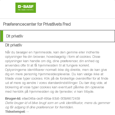
search
menu
Præferencecenter for Privatlivets Fred
Dit privatliv
Dit privatliv
Entargo
Når du besøger en hjemmeside, kan den gemme eller indhente
oplysninger fra din browser, hovedsagelig i form af cookies. Disse
oplysninger kan handle om dig, dine præferencer, din enhed og
Til bekæmpelse af svampesygdomme i
anvendes ofte til at få hjemmesiden til at fungere korrekt.
Oplysningerne identificerer normalt ikke dig direkte, men de kan give
hvede og byg, samt en godkendelse til
dig en mere personlig hjemmesideoplevelse. Du kan vælge ikke at
tillade visse typer cookies. Klik på de forskellige overskrifter for at finde
mindre anvendelse i frøgrøder
ud af mere og ændre i vores standardindstillinger. Du bør dog vide, at
blokering af visse typer cookies kan eventuelt påvirke din oplevelse
med henblik på hjemmesiden og de tjenester, vi kan tilbyde.
Entargo bør anvendes på tidlige angreb af sygdommene
Bruger-id:
efae046a-cedf-49ba-93c6-5f3bf4672459
med start i vækststadium 30 og indtil vækststadium 49. ​
Dette bruger-id vil blive brugt som en unik identifikator, mens du gemmer
og får adgang til dine præferencer for fremtiden.
Mod knækkefodsyge bør behandlingen ske i
Tidsstempel:
--
vækststadium 30-32 for at opnå tilstrækkelig effekt. ​