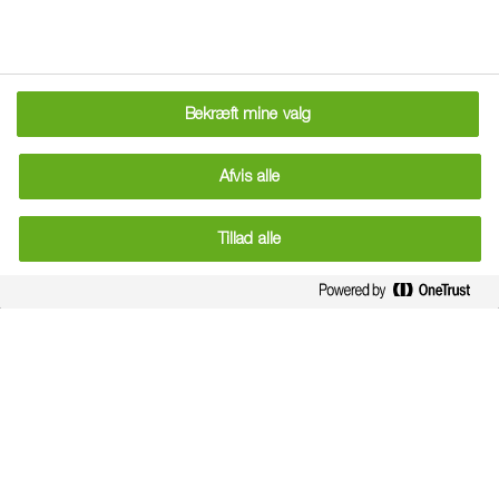
”levende”. André synes, det er spændende at have en
dygtig agronomist ved hånden, som han kan dele sine
erfaringer med.
Bekræft mine valg
André er bl.a. med i Follow a Farmer fordi han får sparring
og gode idéer til hvad og hvordan han optimere
Afvis alle
anvendelse af sprøjtemidler, fordi han kan lære noget af
det og blive mere udfordret, og herigennem kan få input til
Tillad alle
hvad han skal gøre fremadrettet. ”Ellers havde jeg ikke
brugt min tid på det”, siger André. ”Jeg har en god dialog
med Soil og Thomas Wildt-Persson for at udvikle og finde
de rigtige indsatser”, fortæller han videre.