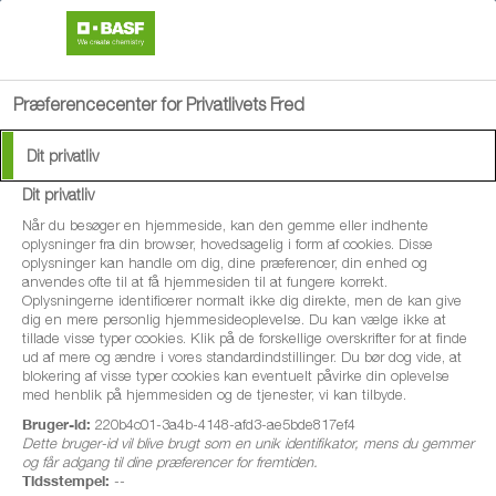
search
menu
Præferencecenter for Privatlivets Fred
Dit privatliv
Dit privatliv
Når du besøger en hjemmeside, kan den gemme eller indhente
oplysninger fra din browser, hovedsagelig i form af cookies. Disse
oplysninger kan handle om dig, dine præferencer, din enhed og
anvendes ofte til at få hjemmesiden til at fungere korrekt.
Oplysningerne identificerer normalt ikke dig direkte, men de kan give
dig en mere personlig hjemmesideoplevelse. Du kan vælge ikke at
tillade visse typer cookies. Klik på de forskellige overskrifter for at finde
ud af mere og ændre i vores standardindstillinger. Du bør dog vide, at
blokering af visse typer cookies kan eventuelt påvirke din oplevelse
med henblik på hjemmesiden og de tjenester, vi kan tilbyde.
Bruger-id:
220b4c01-3a4b-4148-afd3-ae5bde817ef4
Dette bruger-id vil blive brugt som en unik identifikator, mens du gemmer
og får adgang til dine præferencer for fremtiden.
Tidsstempel:
--